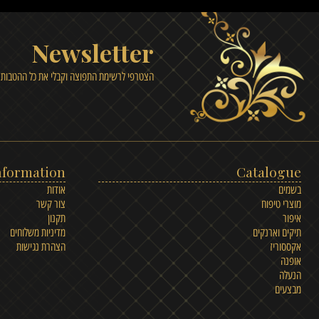
קנייה בטוחה
משלוח עד הבית
Newsletter
הצטרפי לרשימת התפוצה וקבלי את כל ההטבות ועדכונים
Information
Catalo
אודות
טיפוח
צור קשר
תקנון
וארנקים
מדיניות משלוחים
יז
הצהרת נגישות