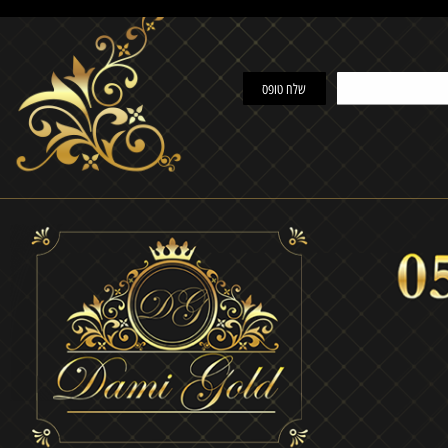
 אפשרויות תשלום
יחס חם ואוהב