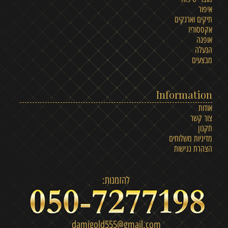
איפור
תיקים וארנקים
אקססוריז
אופנה
הנעלה
מבצעים
Information
אודות
צור קשר
תקנון
מדיניות משלוחים
הצהרת נגישות
להזמנות:
damigold555@gmail.com