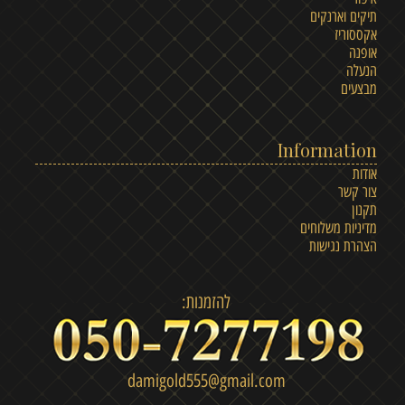
תיקים וארנקים
אקססוריז
אופנה
הנעלה
מבצעים
Information
אודות
צור קשר
תקנון
מדיניות משלוחים
הצהרת נגישות
להזמנות:
damigold555@gmail.com